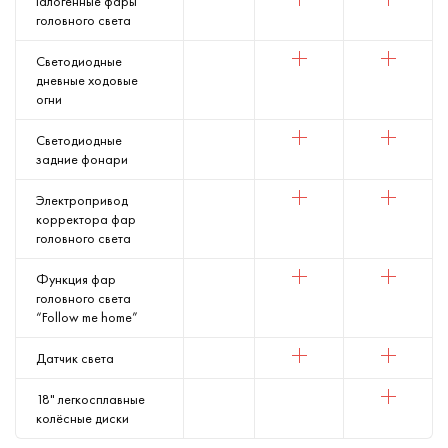
Галогенные фары
головного света
Светодиодные
дневные ходовые
огни
Светодиодные
задние фонари
Электропривод
корректора фар
головного света
Функция фар
головного света
“Follow me home”
Датчик света
18" легкосплавные
колёсные диски