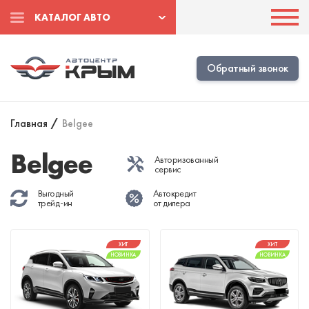
КАТАЛОГ АВТО
Обратный звонок
Главная
/
Belgee
Belgee
Авторизованный
сервис
Выгодный
Автокредит
трейд-ин
от дилера
ХИТ
ХИТ
НОВИНКА
НОВИНКА